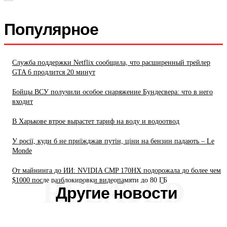
Популярное
Служба поддержки Netflix сообщила, что расширенный трейлер
GTA 6 продлится 20 минут
Бойцы ВСУ получили особое снаряжение Бундесвера: что в него
входит
В Харькове втрое вырастет тариф на воду и водоотвод
У росії, куди б не приїжджав путін, ціни на бензин падають – Le
Monde
От майнинга до ИИ: NVIDIA CMP 170HX подорожала до более чем
RELATED
$1000 после разблокировки видеопамяти до 80 ГБ
Другие новости