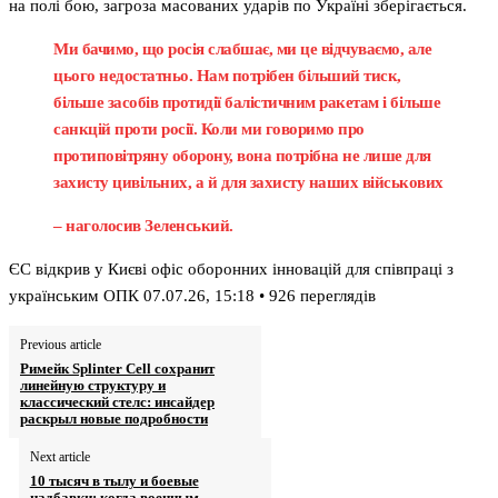
на полі бою, загроза масованих ударів по Україні зберігається.
Ми бачимо, що росія слабшає, ми це відчуваємо, але
цього недостатньо. Нам потрібен більший тиск,
більше засобів протидії балістичним ракетам і більше
санкцій проти росії. Коли ми говоримо про
протиповітряну оборону, вона потрібна не лише для
захисту цивільних, а й для захисту наших військових
– наголосив Зеленський.
ЄС відкрив у Києві офіс оборонних інновацій для співпраці з
українським ОПК 07.07.26, 15:18 • 926 переглядiв
Previous article
Римейк Splinter Cell сохранит
линейную структуру и
классический стелс: инсайдер
раскрыл новые подробности
Next article
10 тысяч в тылу и боевые
надбавки: когда военным