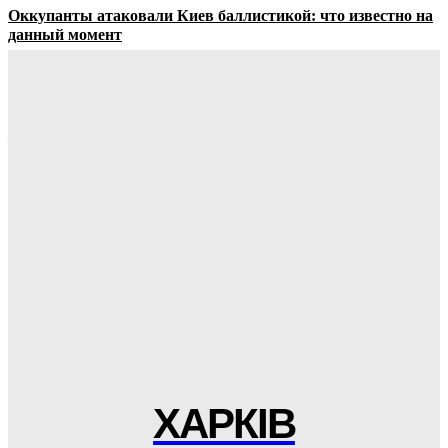
Оккупанты атаковали Киев баллистикой: что известно на
данный момент
08.08.2026
У росії, куди б не приїжджав путін, ціни на бензин падають
– Le Monde
08.08.2026
Служба поддержки Netflix сообщила, что расширенный
трейлер GTA 6 продлится 20 минут
08.08.2026
От майнинга до ИИ: NVIDIA CMP 170HX подорожала до
более чем $1000 после разблокировки видеопамяти до 80
ГБ
08.08.2026
ХАРКІВ