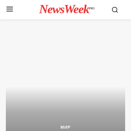
NewsWeek
PRO
МИР