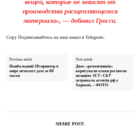
вещей, которые не зависят от
производства расщепляющегося
материала», — добавил Гросси.
Copy Подписывайтесь на наш канал в Telegram.
Previous article
Next article
Наибольший 3D-принтер в
Двоє «ремонтників»
мире печатает дом за 80
коригували атаки росіян по
часов
позиціях ЗСУ: СБУ
затримала агентів рф у
Харкові, – ФОТО
SHARE POST: