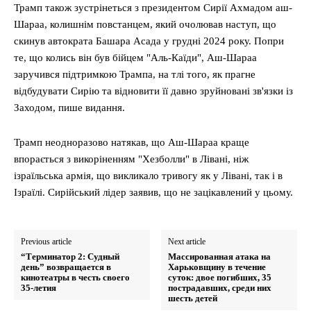
Трамп також зустрінеться з президентом Сирії Ахмадом аш-
Шараа, колишнім повстанцем, який очолював наступ, що
скинув автократа Башара Асада у грудні 2024 року. Попри
те, що колись він був бійцем "Аль-Каїди", Аш-Шараа
заручився підтримкою Трампа, на тлі того, як прагне
відбудувати Сирію та відновити її давно зруйновані зв'язки із
Заходом, пише видання.
Трамп неодноразово натякав, що Аш-Шараа краще
впорається з викоріненням "Хезболли" в Лівані, ніж
ізраїльська армія, що викликало тривогу як у Лівані, так і в
Ізраїлі. Сирійський лідер заявив, що не зацікавлений у цьому.
Previous article
Next article
“Терминатор 2: Судный
Массированная атака на
день” возвращается в
Харьковщину в течение
кинотеатры в честь своего
суток: двое погибших, 35
35-летия
пострадавших, среди них
шесть детей