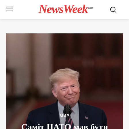
NewsWeek
PRO
МИР
Саміт НАТО мав бути