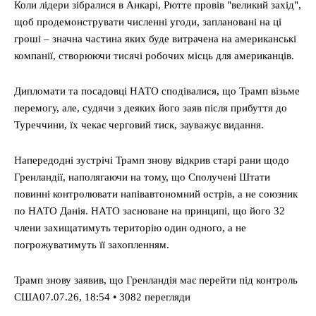
Коли лідери зібралися в Анкарі, Рютте провів "великий захід",
щоб продемонструвати численні угоди, заплановані на ці
гроші – значна частина яких буде витрачена на американські
компанії, створюючи тисячі робочих місць для американців.
Дипломати та посадовці НАТО сподівалися, що Трамп візьме
перемогу, але, судячи з деяких його заяв після прибуття до
Туреччини, їх чекає черговий тиск, зауважує видання.
Напередодні зустрічі Трамп знову відкрив старі рани щодо
Гренландії, наполягаючи на тому, що Сполучені Штати
повинні контролювати напівавтономний острів, а не союзник
по НАТО Данія. НАТО засноване на принципі, що його 32
члени захищатимуть територію один одного, а не
погрожуватимуть її захопленням.
Трамп знову заявив, що Гренландія має перейти під контроль
США07.07.26, 18:54 • 3082 перегляди