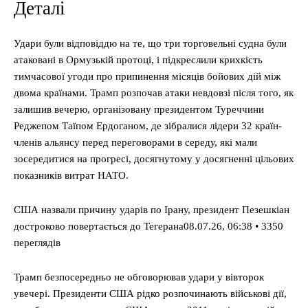
Деталі
Удари були відповіддю на те, що три торговельні судна були
атаковані в Ормузькій протоці, і підкреслили крихкість
тимчасової угоди про припинення місяців бойових дій між
двома країнами. Трамп розпочав атаки невдовзі після того, як
залишив вечерю, організовану президентом Туреччини
Реджепом Таїпом Ердоганом, де зібралися лідери 32 країн-
членів альянсу перед переговорами в середу, які мали
зосередитися на прогресі, досягнутому у досягненні цільових
показників витрат НАТО.
США назвали причину ударів по Ірану, президент Пезешкіан
достроково повертається до Тегерана08.07.26, 06:38 • 3350
переглядiв
Трамп безпосередньо не обговорював удари у вівторок
увечері. Президенти США рідко розпочинають військові дії,