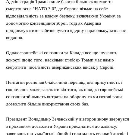
Адміністрація Трампа хоче бачити більш економне та
смертоносне "НАТО 3.0", де Європа візьме на себе
відповідальність за власну безпеку, включаючи Україну, за
допомогою конвенційної зброї, тоді як Америка
продовжуватиме забезпечувати ядерну парасольку, зазначає
видання.
Однак європейські союзники та Канада все ще шукають
ясності щодо того, наскільки глибоко Трамп має намір
скоротити чисельність американських військ у Європі.
Пентагон розпочав 6-місячний перегляд цієї присутності, і
скорочення може залежати від того, як швидко європейські
союзники збільшать витрати на оборону та чи готові вони
дозволити більше використання своїх баз.
Президент Володимир Зеленський у вівторок знову звернувся
з проханням дозволити Україні приєднатися до альянсу,
заявивши, що українські збройні сили мають великий досвід і