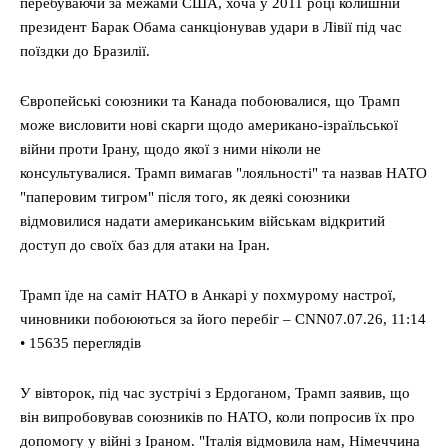
перебуваючи за межами США, хоча у 2011 році колишній
президент Барак Обама санкціонував удари в Лівії під час
поїздки до Бразилії.
Європейські союзники та Канада побоювалися, що Трамп
може висловити нові скарги щодо американо-ізраїльської
війни проти Ірану, щодо якої з ними ніколи не
консультувалися. Трамп вимагав "лояльності" та назвав НАТО
"паперовим тигром" після того, як деякі союзники
відмовилися надати американським військам відкритий
доступ до своїх баз для атаки на Іран.
Трамп їде на саміт НАТО в Анкарі у похмурому настрої,
чиновники побоюються за його перебіг – CNN07.07.26, 11:14
• 15635 переглядiв
У вівторок, під час зустрічі з Ердоганом, Трамп заявив, що
він випробовував союзників по НАТО, коли попросив їх про
допомогу у війні з Іраном. "Італія відмовила нам, Німеччина