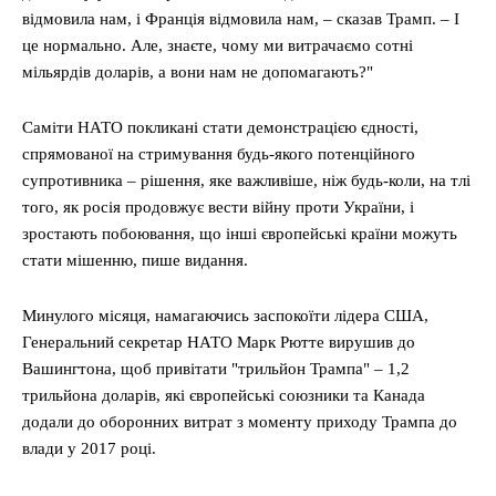
відмовила нам, і Франція відмовила нам, – сказав Трамп. – І
це нормально. Але, знаєте, чому ми витрачаємо сотні
мільярдів доларів, а вони нам не допомагають?"
Саміти НАТО покликані стати демонстрацією єдності,
спрямованої на стримування будь-якого потенційного
супротивника – рішення, яке важливіше, ніж будь-коли, на тлі
того, як росія продовжує вести війну проти України, і
зростають побоювання, що інші європейські країни можуть
стати мішенню, пише видання.
Минулого місяця, намагаючись заспокоїти лідера США,
Генеральний секретар НАТО Марк Рютте вирушив до
Вашингтона, щоб привітати "трильйон Трампа" – 1,2
трильйона доларів, які європейські союзники та Канада
додали до оборонних витрат з моменту приходу Трампа до
влади у 2017 році.