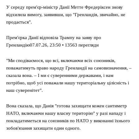
У середу прем'єр-міністр Данії Метте Фредеріксен знову
відхилила вимогу, заявивши, що "Гренландія, звичайно, не
продається".
Прем'єрка Данії відповіла Трампу на заяву про
Гренландію07.07.26, 23:50 • 13563 перегляди
"Ми сподіваємося, що всі, включаючи всіх союзників,
поважатимуть право народу Гренландії на самовизначення, –
сказала вона. – І ми є суверенними державами, і нам
потрібно, щоб усі поважали нашу територіальну цілісність і
наш суверенітет".
Вона сказала, що Данія "готова захищати кожен сантиметр
НАТО, включаючи нашу власну територію" у разі нападу і
покладатиметься на союзників по НАТО у виконанні їхнього
зобов'язання захищати один одного.