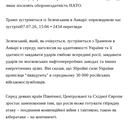
лише посилять обороноздатність НАТО.
Трамп зустрінеться із Зеленським в Анкарі: оприлюднили час
зустрічі07.07.26, 15:06 • 2434 перегляди
Зеленський, який, як очікується, зустрінеться з Трампом в
Анкарі в середу, наголосив на адаптивності України та її
здатності завдавати ударів глибоко всередині росії, завдавати
ударів по московських нафтопереробних заводах та інших
енергетичних цілях. Він сказав, що Збройні сили України
щомісяця "ліквідують" в середньому 30 000 російських
військовослужбовців.
Серед деяких країн Північної, Центральної та Східної Європи
зростає занепокоєння тим, що росія може готувати гібридну
атаку – поєднання конвенційної війни з тактикою, такою як
кібератаки – на континенті.