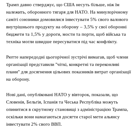
Трамп давно стверджує, що США несуть більше, ніж їм
належить, оборонного тягаря для НАТО. На минулорічному
саміті союзники домовилися інвестувати 5% свого валового
внутрішнього продукту на оборону – 3,5% у свої оборонні
бюджети та 1,5% у дороги, мости та порти, щоб війська та
техніка могли швидше пересуватися під час конфлікту.
Рютте напередодні цьогорічної зустрічі вимагав, щоб члени
організації представили "чіткі, конкретні та переконливі
плани" для досягнення цільових показників витрат організації
на оборону.
Нові дані, опубліковані НАТО у вівторок, показали, що
Словенія, Бельгія, Іспанія та Чеська Республіка можуть
опинитися в скрутному становищі з адміністрацією Трампа,
оскільки вони намагаються досягти старої мети альянсу
інвестувати 2% свого ВВП.