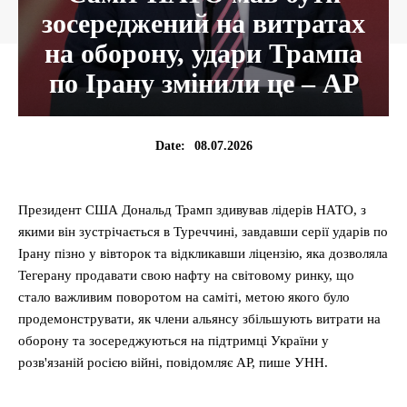
зосереджений на витратах
на оборону, удари Трампа
по Ірану змінили це – AP
08.07.2026
Date:
Президент США Дональд Трамп здивував лідерів НАТО, з
якими він зустрічається в Туреччині, завдавши серії ударів по
Ірану пізно у вівторок та відкликавши ліцензію, яка дозволяла
Тегерану продавати свою нафту на світовому ринку, що
стало важливим поворотом на саміті, метою якого було
продемонструвати, як члени альянсу збільшують витрати на
оборону та зосереджуються на підтримці України у
розв'язаній росією війні, повідомляє AP, пише УНН.