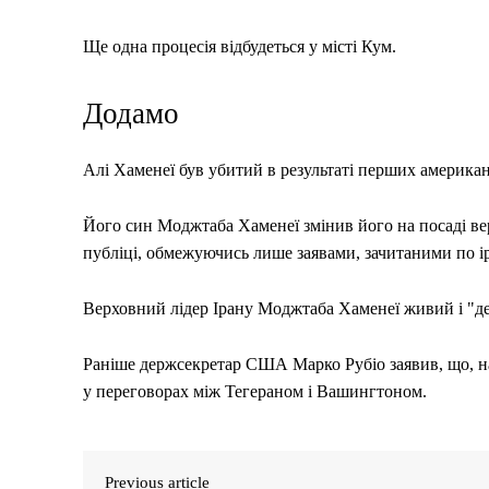
Ще одна процесія відбудеться у місті Кум.
Додамо
Алі Хаменеї був убитий в результаті перших американо
Його син Моджтаба Хаменеї змінив його на посаді вер
публіці, обмежуючись лише заявами, зачитаними по і
Верховний лідер Ірану Моджтаба Хаменеї живий і "деда
Раніше держсекретар США Марко Рубіо заявив, що, на
у переговорах між Тегераном і Вашингтоном.
Previous article