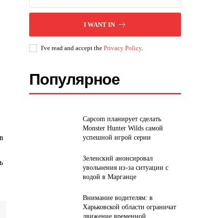
I WANT IN
I've read and accept the
Privacy Policy
.
Популярное
Capcom планирует сделать
Monster Hunter Wilds самой
в
успешной игрой серии
Зеленский анонсировал
ь
увольнения из-за ситуации с
водой в Марганце
Внимание водителям: в
Харьковской области ограничат
движение временной