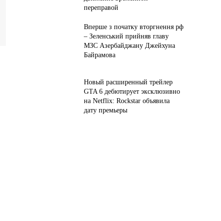
переправой
Вперше з початку вторгнення рф
– Зеленський прийняв главу
МЗС Азербайджану Джейхуна
Байрамова
Новый расширенный трейлер
GTA 6 дебютирует эксклюзивно
на Netflix: Rockstar объявила
дату премьеры