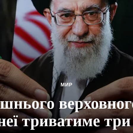
МИР
шнього верховного
неї триватиме три 