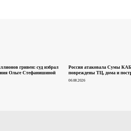
ллионов гривен: суд избрал
Россия атаковала Сумы КА
ения Ольге Стефанишиной
повреждены ТЦ, дома и пост
06.08.2026