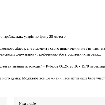
-ізраїльських ударів по Ірану 28 лютого.
ховного лідера, але з моменту свого призначення не з'являвся на
ранському державному телебаченню або в соціальних мережах.
лі активніше взаємодіє" – Рубіо02.06.26, 20:36 • 1578 переглядi
 його думку, Моджтаба все ще живий і все активніше бере участ
Next article