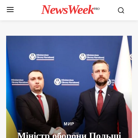
NewsWeek
PRO
МИР
Міністр оборони Польщі