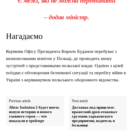
Є межі, які не можна перетинати
– додав міністр.
Нагадаємо
Керівник Офісу Президента Кирило Буданов перебуває з
неанонсованим візитом у Польщі, де проводить низку
зустрічей з представниками польської влади. Однією з цілей
поїздки є обговорення безпекової ситуації та перебігу війни в
Україні з керівництвом польського оборонного відомства.
Previous article
Next article
Alien: Isolation 2 будет иметь
Доставка под прицелом:
новую историю и нового
вражеский дрон атаковал
главного героя — что
грузовик харьковского
показали в трейлере
предприятия, водитель в
больнице