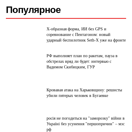
Популярное
Х-образная форма, ИИ без GPS и
соревнование с Пентагоном: новый
ударный беспилотник Seth-X уже на фронте
РФ выполняет план по ракетам, пауза в
обстрелах вряд ли будет: интервью с
Вадимом Скибицким, ГУР
Кровавая атака на Харьковщину: решисты
убили пятерых человек в Бугаевке
росія не погодиться на "заморозку" війни в
Україні без усунення "першопричин" – мзс
рф