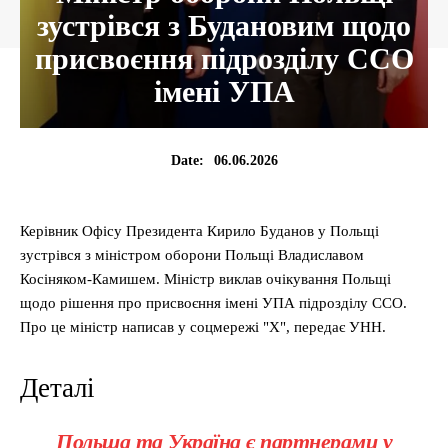
зустрівся з Будановим щодо
присвоєння підрозділу ССО
імені УПА
06.06.2026
Date:
Керівник Офісу Президента Кирило Буданов у Польщі
зустрівся з міністром оборони Польщі Владиславом
Косіняком-Камишем. Міністр виклав очікування Польщі
щодо рішення про присвоєння імені УПА підрозділу ССО.
Про це міністр написав у соцмережі "Х", передає УНН.
Деталі
Польща та Україна є партнерами у