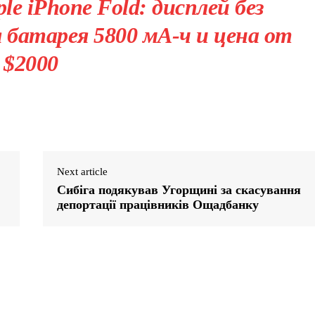
le iPhone Fold: дисплей без
 батарея 5800 мА-ч и цена от
$2000
Next article
Сибіга подякував Угорщині за скасування
депортації працівників Ощадбанку