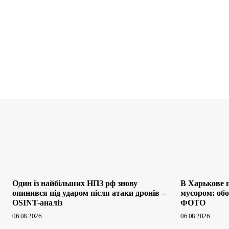
Один із найбільших НПЗ рф знову
В Харькове п
опинився під ударом після атаки дронів –
мусором: обо
OSINT-аналіз
ФОТО
06.08.2026
06.08.2026