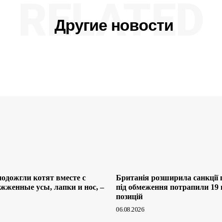
RELATED
Другие новости
одожгли котят вместе с
Британія розширила санкції 
жженные усы, лапки и нос, –
під обмеження потрапили 19
позицій
06.08.2026