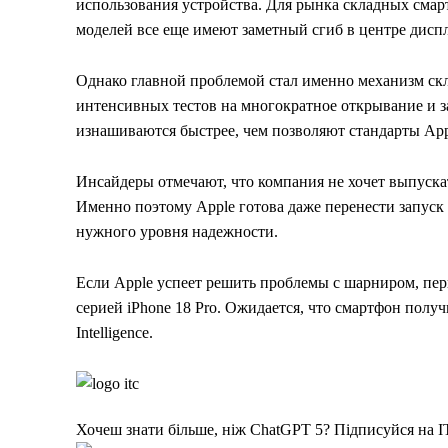
использования устройства. Для рынка складных сма
моделей все еще имеют заметный сгиб в центре диспл
Однако главной проблемой стал именно механизм ск
интенсивных тестов на многократное открывание и 
изнашиваются быстрее, чем позволяют стандарты App
Инсайдеры отмечают, что компания не хочет выпуск
Именно поэтому Apple готова даже перенести запуск 
нужного уровня надежности.
Если Apple успеет решить проблемы с шарниром, перв
серией iPhone 18 Pro. Ожидается, что смартфон пол
Intelligence.
Хочеш знати більше, ніж ChatGPT 5? Підписуйся н