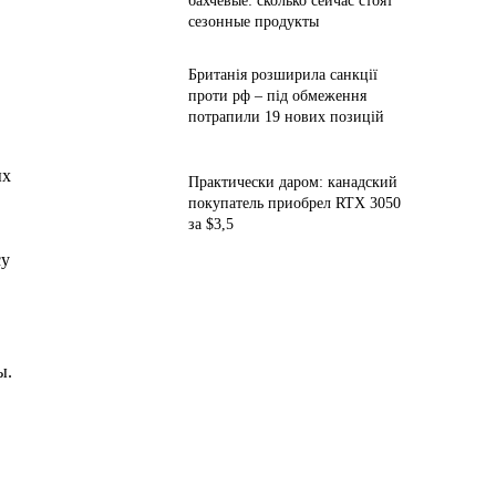
бахчевые: сколько сейчас стоят
сезонные продукты
Британія розширила санкції
проти рф – під обмеження
потрапили 19 нових позицій
ых
Практически даром: канадский
покупатель приобрел RTX 3050
за $3,5
су
ы.