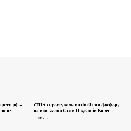
проти рф –
США спростували витік білого фосфору
 нових
на військовій базі в Південній Кореї
06.08.2026