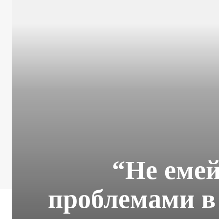
“Не емей
проблемами в 