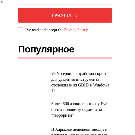
ых
I WANT IN
I've read and accept the
Privacy Policy
.
Популярное
VPN-сервис разработал скрипт
для удаления инструмента
отслеживания GDID в Windows
11
Более 600 азовцев в плену РФ:
почти половину осудили за
“терроризм”
В Харькове дешевеют овощи и