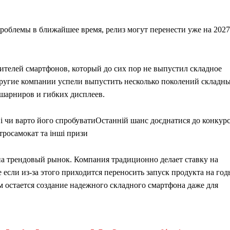
роблемы в ближайшее время, релиз могут перенести уже на 2027
ителей смартфонов, который до сих пор не выпустил складное
 другие компании успели выпустить несколько поколений складн
 шарниров и гибких дисплеев.
 чи варто його спробувати
Останній шанс доєднатися до конкур
тросамокат та інші призи
 на трендовый рынок. Компания традиционно делает ставку на
 если из-за этого приходится переносить запуск продукта на год
ым остается создание надежного складного смартфона даже для