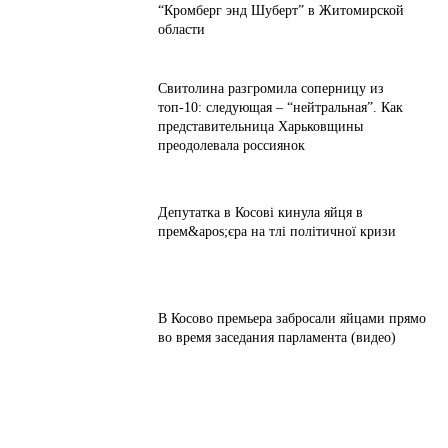
“Кромберг энд Шуберт” в Житомирской
области
Свитолина разгромила соперницу из
топ-10: следующая – “нейтральная”. Как
представительница Харьковщины
преодолевала россиянок
Депутатка в Косові кинула яйця в
прем&apos;єра на тлі політичної кризи
В Косово премьера забросали яйцами прямо
во время заседания парламента (видео)