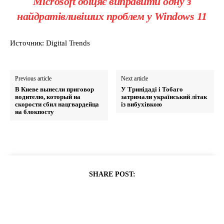
Microsoft обіцяє виправити одну з
найдратівливіших проблем у Windows 11
Источник: Digital Trends
Previous article
Next article
В Киеве вынесли приговор
У Тринідаді і Тобаго
водителю, который на
затримали український літак
скорости сбил нацгвардейца
із вибухівкою
на блокпосту
SHARE POST: