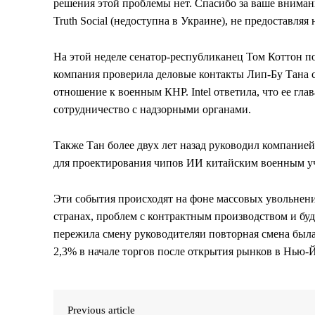
решения этой проблемы нет. Спасибо за ваше вниман
Truth Social (недоступна в Украине), не предоставляя
На этой неделе сенатор-республиканец Том Коттон по
компания проверила деловые контакты Лип-Бу Тана с
отношение к военным КНР. Intel ответила, что ее гл
сотрудничество с надзорными органами.
Также Тан более двух лет назад руководил компанией
для проектирования чипов ИИ китайским военным уч
Эти события происходят на фоне массовых увольнений
странах, проблем с контрактным производством и бу
пережила смену руководителяи повторная смена была 
2,3% в начале торгов после открытия рынков в Нью-
Previous article