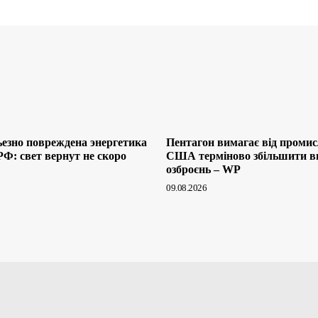
ьезно повреждена энергетика
Пентагон вимагає від промис
РФ: свет вернут не скоро
США терміново збільшити в
озброєнь – WP
09.08.2026