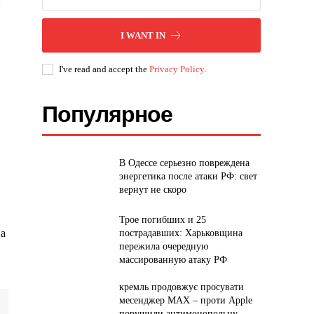
и
I WANT IN
I've read and accept the
Privacy Policy
.
Популярное
В Одессе серьезно повреждена
энергетика после атаки РФ: свет
вернут не скоро
Трое погибших и 25
на
пострадавших: Харьковщина
пережила очередную
массированную атаку РФ
кремль продовжує просувати
месенджер MAX – проти Apple
порушили антимонопольну