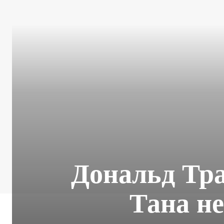
Дональд Тра
Тана не