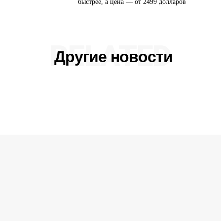
быстрее, а цена — от 2499 долларов
RELATED
Другие новости