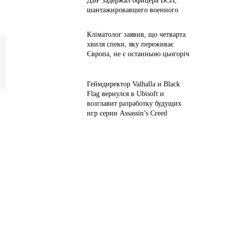
ДБР задержал офицера ВСП,
шантажировавшего военного
Кліматолог заявив, що четварта
хвиля спеки, яку переживає
Європа, не є останньою цьогоріч
Геймдиректор Valhalla и Black
Flag вернулся в Ubisoft и
возглавит разработку будущих
игр серии Assassin’s Creed