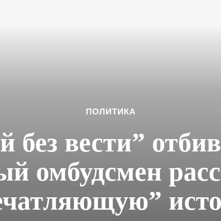
ПОЛИТИКА
 без вести” отбив
ый омбудсмен расс
ечатляющую” ист