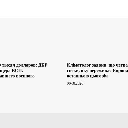
0 тысяч долларов: ДБР
Кліматолог заявив, що четв
ицера ВСП,
спеки, яку переживає Європа,
авшего военного
останньою цьогоріч
06.08.2026