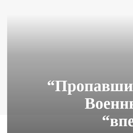
“Пропавший
Военн
“вп