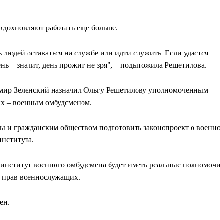
вдохновляют работать еще больше.
ь людей оставаться на службе или идти служить. Если удастся
ь – значит, день прожит не зря", – подытожила Решетилова.
имир Зеленский назначил Ольгу Решетилову уполномоченным
их – военным омбудсменом.
оны и гражданским обществом подготовить законопроект о военн
института.
 институт военного омбудсмена будет иметь реальные полномоч
я прав военнослужащих.
ен.