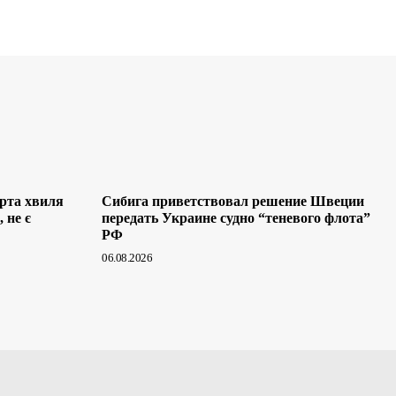
арта хвиля
Сибига приветствовал решение Швеции
 не є
передать Украине судно “теневого флота”
РФ
06.08.2026