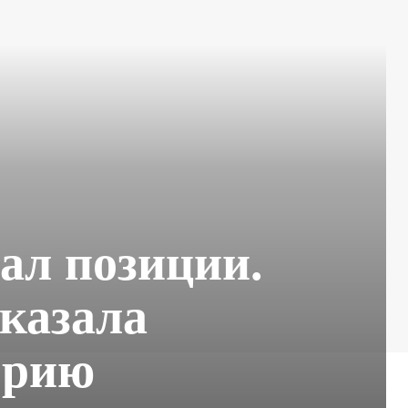
ал позиции.
казала
орию