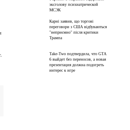
эксголову психиатрической
МСЭК
Карні заявив, що торгові
переговори з США відбуваються
"неприємно" після критики
и
Трампа
Take-Two подтвердила, что GTA
.
6 выйдет без переносов, а новая
презентация должна подогреть
интерес к игре