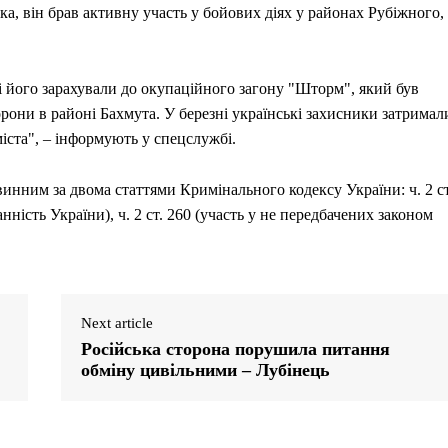
ка, він брав активну участь у бойових діях у районах Рубіжного,
і його зарахували до окупаційного загону "Шторм", який був
они в районі Бахмута. У березні українські захисники затримал
іста", – інформують у спецслужбі.
винним за двома статтями Кримінального кодексу України: ч. 2 ст
нність України), ч. 2 ст. 260 (участь у не передбачених законом
Next article
Російська сторона порушила питання
обміну цивільними – Лубінець