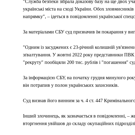
"Служба безпеки зібрала доказову базу на ще двох у
українські міста на сході України. Обох зловмисників
напрямку", – ідеться в повідомленні української спе
За матеріалами СБУ суд призначив їм покарання у вигля
"Одним із засуджених є 23-річний колишній ув'язнени
зґвалтування. У жовтні 2022 року представники ПВК 
"рекруту" пообіцяли 200 тис. рублів і "погашення" суд
За інформацією СБУ, на початку грудня минулого року
він потрапив у полон українських захисників.
Суд визнав його винним за ч. 4 ст. 447 Кримінальног
Інший злочинець, як зазначається в повідомленні, – 
вторгнення увійшов до складу окупаційних підрозділ