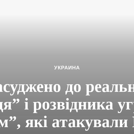
УКРАИНА
асуджено до реаль
ця” і розвідника у
”, які атакували