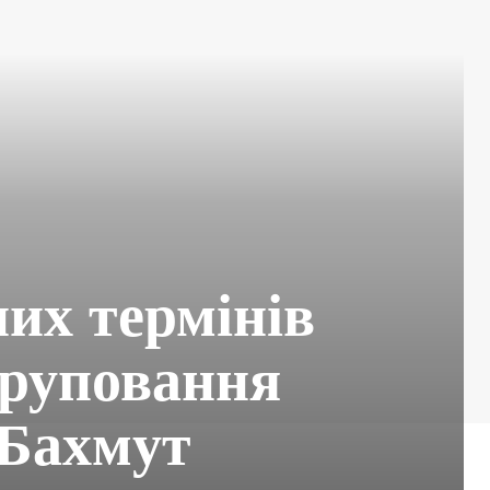
них термінів
груповання
 Бахмут