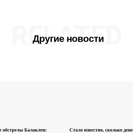
RELATED
Другие новости
 обстрелы Балаклеи:
Стало известно, сколько ден