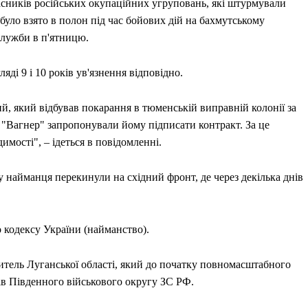
часників російських окупаційних угруповань, які штурмували
 було взято в полон під час бойових дій на бахмутському
цслужби в п'ятницю.
ді 9 і 10 років ув'язнення відповідно.
й, який відбував покарання в тюменській виправній колонії за
"Вагнер" запропонували йому підписати контракт. За це
имості", – ідеться в повідомленні.
 найманця перекинули на східний фронт, де через декілька днів
о кодексу України (найманство).
житель Луганської області, який до початку повномасштабного
ів Південного військового округу ЗС РФ.