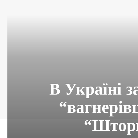
В Україні з
“вагнерів
“Шторм