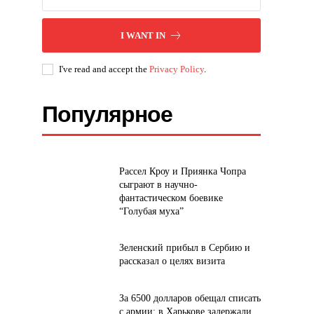
I WANT IN
I've read and accept the
Privacy Policy
.
Популярное
Рассел Кроу и Приянка Чопра
сыграют в научно-
фантастическом боевике
“Голубая муха”
Зеленский прибыл в Сербию и
рассказал о целях визита
За 6500 долларов обещал списать
с армии: в Харькове задержали