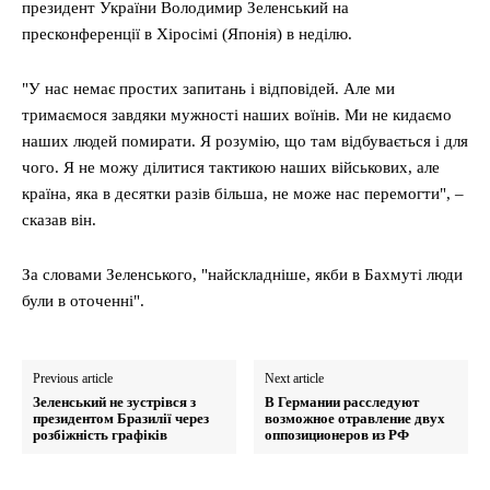
президент України Володимир Зеленський на
пресконференції в Хіросімі (Японія) в неділю.
"У нас немає простих запитань і відповідей. Але ми
тримаємося завдяки мужності наших воїнів. Ми не кидаємо
наших людей помирати. Я розумію, що там відбувається і для
чого. Я не можу ділитися тактикою наших військових, але
країна, яка в десятки разів більша, не може нас перемогти", –
сказав він.
За словами Зеленського, "найскладніше, якби в Бахмуті люди
були в оточенні".
Previous article
Next article
Зеленський не зустрівся з
В Германии расследуют
президентом Бразилії через
возможное отравление двух
розбіжність графіків
оппозиционеров из РФ