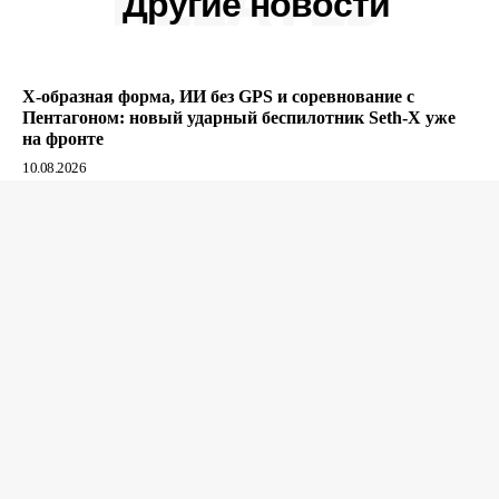
RELATED
Другие новости
Х-образная форма, ИИ без GPS и соревнование с
Пентагоном: новый ударный беспилотник Seth-X уже
на фронте
10.08.2026