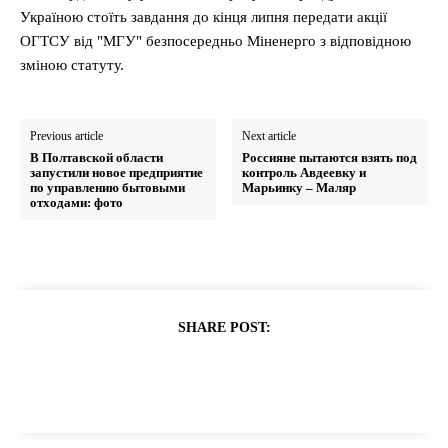
Україною стоїть завдання до кінця липня передати акції
ОГТСУ від "МГУ" безпосередньо Міненерго з відповідною
зміною статуту.
Previous article
Next article
В Полтавской области
Россияне пытаются взять под
запустили новое предприятие
контроль Авдеевку и
по управлению бытовыми
Марьинку – Маляр
отходами: фото
SHARE POST: