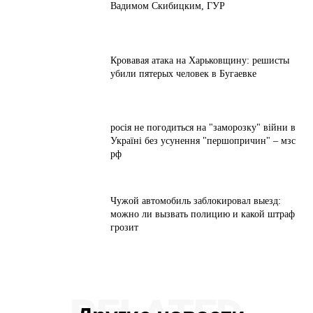
Вадимом Скибицким, ГУР
Кровавая атака на Харьковщину: решисты
убили пятерых человек в Бугаевке
росія не погодиться на "заморозку" війни в
Україні без усунення "першопричин" – мзс
рф
Чужой автомобиль заблокировал выезд:
можно ли вызвать полицию и какой штраф
грозит