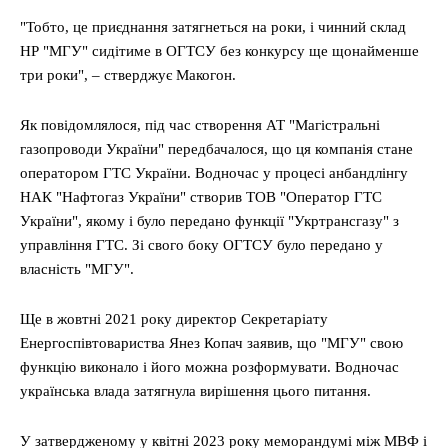
"Тобто, це приєднання затягнеться на роки, і чинний склад
НР "МГУ" сидітиме в ОГТСУ без конкурсу ще щонайменше
три роки", – стверджує Макогон.
Як повідомлялося, під час створення АТ "Магістральні
газопроводи України" передбачалося, що ця компанія стане
оператором ГТС України. Водночас у процесі анбандлінгу
НАК "Нафтогаз України" створив ТОВ "Оператор ГТС
України", якому і було передано функції "Укртрансгазу" з
управління ГТС. Зі свого боку ОГТСУ було передано у
власність "МГУ".
Ще в жовтні 2021 року директор Секретаріату
Енергоспівтовариства Янез Копач заявив, що "МГУ" свою
функцію виконало і його можна розформувати. Водночас
українська влада затягнула вирішення цього питання.
У затвердженому у квітні 2023 року меморандумі між МВФ і