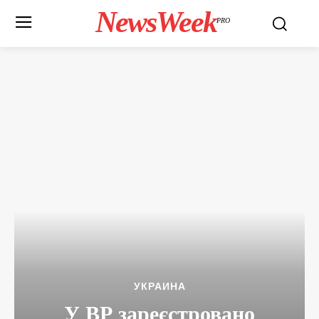
NewsWeek
PRO
УКРАИНА
У ВР зареєстровано