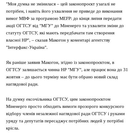
"Моя думка не змінилася – цей законопроєкт узагалі не
потрібен, і навіть його ухвалення не приведе до виконання
вимог МВФ за програмою MEFP: до кінця липня передати
акції ОГТСУ від "МГУ" до Міненерго та ухвалити зміни до
статуту ОГТСУ, які мають передбачати там створення
власної НР", – сказав Макогон у коментарі агентству
"Інтерфакс-Україна".
Як раніше заявив Макогон, згідно із законопроєктом, в
ОГТСУ залишається чинна НР "МГУ", але працює вона до 31
жовтня – до цього терміну має бути обрано новий склад
наглядової ради.
На думку ексочільника ОГТСУ, цим законопроєктом
Міненерго просто обходить вимоги прозорого конкурсного
відбору членів незалежної наглядової ради ОГТСУ і руками
уряду та депутатів пересаджує потрібних людей у потрібні
крісла.