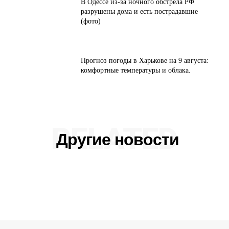
В Одессе из-за ночного обстрела РФ
разрушены дома и есть пострадавшие
(фото)
Прогноз погоды в Харькове на 9 августа:
комфортные температуры и облака.
RELATED
Другие новости