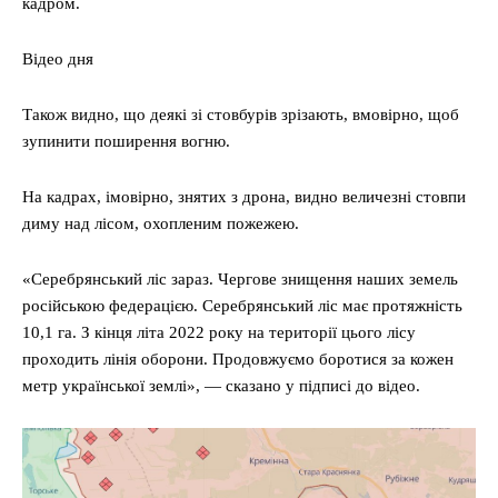
кадром.
Відео дня
Також видно, що деякі зі стовбурів зрізають, вмовірно, щоб
зупинити поширення вогню.
На кадрах, імовірно, знятих з дрона, видно величезні стовпи
диму над лісом, охопленим пожежею.
«Серебрянський ліс зараз. Чергове знищення наших земель
російською федерацією. Серебрянський ліс має протяжність
10,1 га. З кінця літа 2022 року на території цього лісу
проходить лінія оборони. Продовжуємо боротися за кожен
метр української землі», — сказано у підписі до відео.