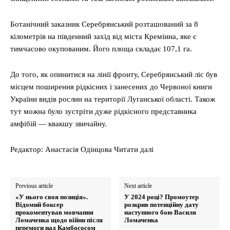
Ботанічний заказник Серебрянський розташований за 8
кілометрів на південний захід від міста Кремінна, яке є
тимчасово окупованим. Його площа складає 107,1 га.
До того, як опинитися на лінії фронту, Серебрянський ліс був
місцем поширення рідкісних і занесених до Червоної книги
України видів рослин на території Луганської області. Також
тут можна було зустріти дуже рідкісного представника
амфібій — квакшу звичайну.
Редактор: Анастасія Одінцова Читати далі
Previous article
Next article
«У нього своя позиція».
У 2024 році? Промоутер
Відомий боксер
розкрив потенційну дату
прокоментував мовчання
наступного бою Василя
Ломаченка щодо війни після
Ломаченка
перемоги над Камбососом