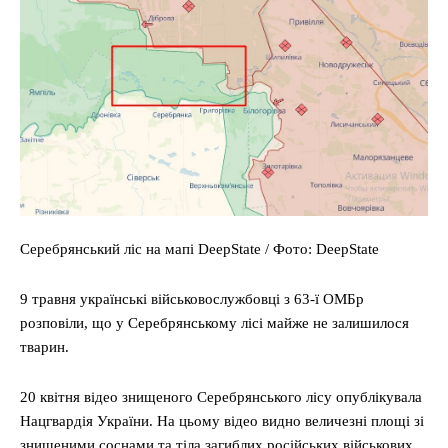
Серебрянський ліс на мапі DeepState / Фото: DeepState
9 травня українські військовослужбовці з 63-ї ОМБр
розповіли, що у Серебрянському лісі майже не залишилося
тварин.
20 квітня відео знищеного Серебрянського лісу опублікувала
Нацгвардія України. На цьому відео видно величезні площі зі
знищеними соснами та тіла загиблих російських військових.