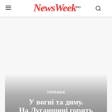
NewsWeek
PRO
УКРАИНА
У вогні та диму.
На Луганщині горить