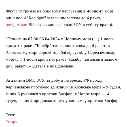
Флот РФ тримає на бойовому чергуванні в Чорному морі
один носій "Калібрів" загальним залпом до 4 ракет,
повідомили
Військово-морські сили ЗСУ в суботу вранці.
"Станом на 07:30 06.04.2024 у Чорному морі (…) 1 носій
крилатих ракет "Калібр" загальним залпом до 4 ракет; в
Азовському морі ворожі кораблі відсутні; у Середземному
морі (…) 1 носій крилатих ракет "Калібр" загальним залпом
до 8 ракет", – ідеться в повідомленні.
За даними ВМС ЗСУ, за добу в інтересах РФ прохід
Керченською протокою здійснили: в Азовське море – 9 суден,
із них 6 рухалися з протоки Босфор; у Чорне море – 14
суден, із них 4 продовжили рух у напрямку протоки Босфор.
Теги:
#моря