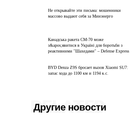
Не открывайте эти письма: мошенники
массово выдают себя за Минэнерго
Канадська ракета CM-70 може
з&apos;явитися в Україні для боротьби з
реактивними "Шахедами" – Defense Express
BYD Denza Z9S бросает вызов Xiaomi SU7:
запас хода до 1100 км и 1194 к.с.
RELATED
Другие новости