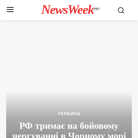
NewsWeek
PRO
УКРАИНА
РФ тримає на бойовому
чергуванні в Чорному морі