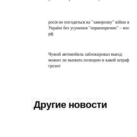
росія не погодиться на "заморозку" війни в
Україні без усунення "першопричин" – мзс
рф
Чужой автомобиль заблокировал выезд:
можно ли вызвать полицию и какой штраф
грозит
RELATED
Другие новости