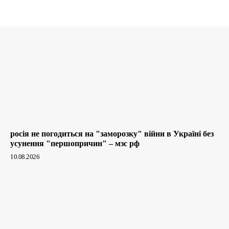
росія не погодиться на "заморозку" війни в Україні без
усунення "першопричин" – мзс рф
10.08.2026