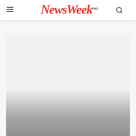
NewsWeek
PRO