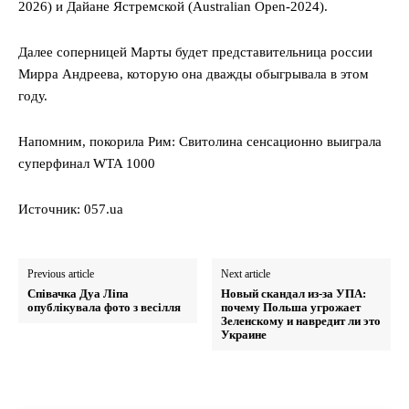
2026) и Дайане Ястремской (Australian Open-2024).
Далее соперницей Марты будет представительница россии
Мирра Андреева, которую она дважды обыгрывала в этом
году.
Напомним, покорила Рим: Свитолина сенсационно выиграла
суперфинал WTA 1000
Источник: 057.ua
Previous article
Next article
Співачка Дуа Ліпа
Новый скандал из-за УПА:
опублікувала фото з весілля
почему Польша угрожает
Зеленскому и навредит ли это
Украине