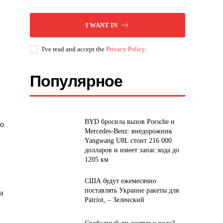
I WANT IN
I've read and accept the
Privacy Policy
.
Популярное
BYD бросила вызов Porsche и
го
Mercedes-Benz: внедорожник
Yangwang U8L стоит 216 000
долларов и имеет запас хода до
1205 км
США будут ежемесячно
поставлять Украине ракеты для
и
Patriot, – Зеленский