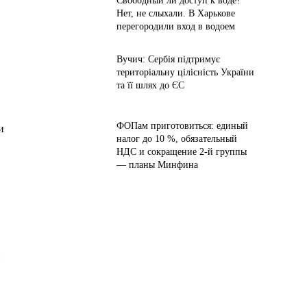
Свободный ли доступ к воде?
Нет, не слыхали. В Харькове
перегородили вход в водоем
Вучич: Сербія підтримує
територіальну цілісність України
та її шлях до ЄС
ФОПам приготовиться: единый
и
налог до 10 %, обязательный
НДС и сокращение 2-й группы
— планы Минфина
й