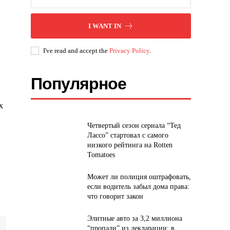
I WANT IN
I've read and accept the
Privacy Policy
.
Популярное
х
Четвертый сезон сериала “Тед
Лассо” стартовал с самого
низкого рейтинга на Rotten
Tomatoes
Может ли полиция оштрафовать,
если водитель забыл дома права:
что говорит закон
Элитные авто за 3,2 миллиона
“пропали” из декларации: в