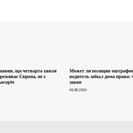
заявив, що четварта хвиля
Может ли полиция оштрафов
ереживає Європа, не є
водитель забыл дома права: 
ьогоріч
закон
06.08.2026