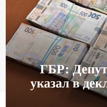
ГБР: Депут
указал в дек