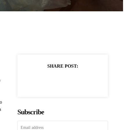
SHARE POST:
в
о
в
Subscribe