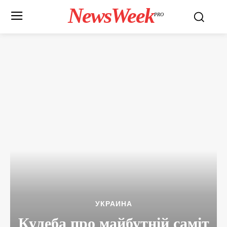
NewsWeek
PRO
УКРАИНА
Кулеба про майбутній саміт