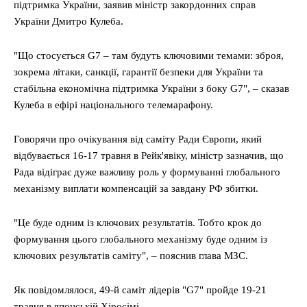
підтримка України, заявив міністр закордонних справ
України Дмитро Кулеба.
"Що стосується G7 – там будуть ключовими темами: зброя,
зокрема літаки, санкції, гарантії безпеки для України та
стабільна економічна підтримка України з боку G7", – сказав
Кулеба в ефірі національного телемарафону.
Говорячи про очікування від саміту Ради Європи, який
відбувається 16-17 травня в Рейк'явіку, міністр зазначив, що
Рада відіграє дуже важливу роль у формуванні глобального
механізму виплати компенсацій за завдану РФ збитки.
"Це буде одним із ключових результатів. Тобто крок до
формування цього глобального механізму буде одним із
ключових результатів саміту", – пояснив глава МЗС.
Як повідомлялося, 49-й саміт лідерів "G7" пройде 19-21
травня в японській Хіросімі.