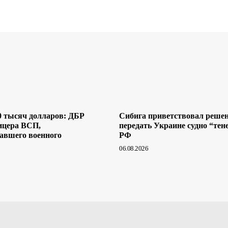
0 тысяч долларов: ДБР
Сибига приветствовал реше
ицера ВСП,
передать Украине судно “тен
авшего военного
РФ
06.08.2026