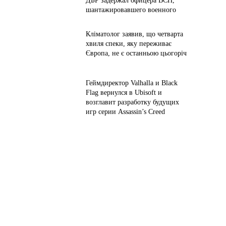
ДБР задержал офицера ВСП,
шантажировавшего военного
Кліматолог заявив, що четварта
хвиля спеки, яку переживає
Європа, не є останньою цьогоріч
Геймдиректор Valhalla и Black
Flag вернулся в Ubisoft и
возглавит разработку будущих
игр серии Assassin’s Creed