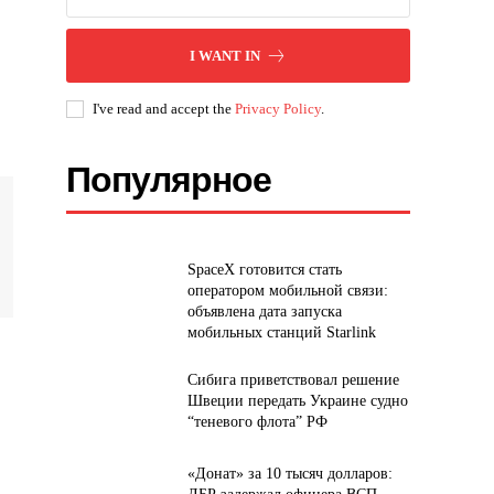
I WANT IN
I've read and accept the
Privacy Policy
.
Популярное
SpaceX готовится стать
оператором мобильной связи:
объявлена дата запуска
мобильных станций Starlink
Сибига приветствовал решение
Швеции передать Украине судно
“теневого флота” РФ
«Донат» за 10 тысяч долларов: