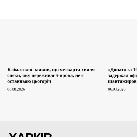
Кліматолог заявив, що четварта хвиля
«Донат» за 1
спеки, яку переживає Європа, не є
задержал оф
останньою цьогоріч
шантажиров
06.08.2026
06.08.2026