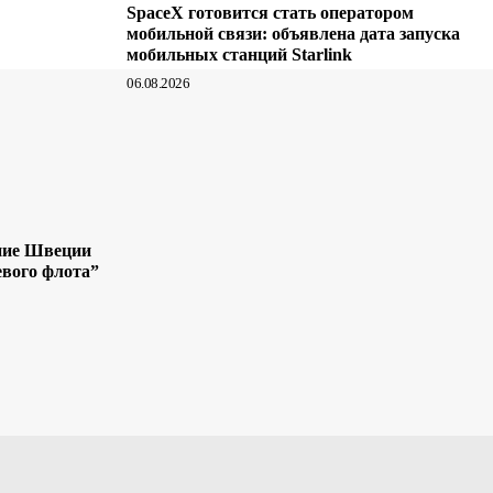
SpaceX готовится стать оператором
мобильной связи: объявлена дата запуска
мобильных станций Starlink
06.08.2026
ние Швеции
евого флота”