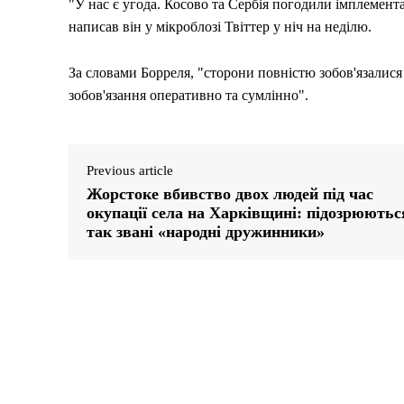
"У нас є угода. Косово та Сербія погодили імплемент
написав він у мікроблозі Твіттер у ніч на неділю.
За словами Борреля, "сторони повністю зобов'язалися 
зобов'язання оперативно та сумлінно".
Previous article
Жорстоке вбивство двох людей під час
окупації села на Харківщині: підозрюютьс
так звані «народні дружинники»